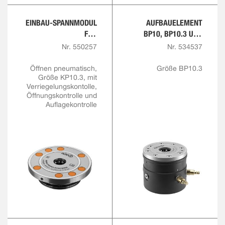
EINBAU-SPANNMODUL
AUFBAUELEMENT
FÜR
BP10, BP10.3 UND
AUTOMATISIERUNGSLÖ
BP20, PNEUMATISCH
Nr. 550257
Nr. 534537
SUNGEN
Öffnen pneumatisch,
Größe BP10.3
Größe KP10.3, mit
Verriegelungskontolle,
Öffnungskontrolle und
Auflagekontrolle