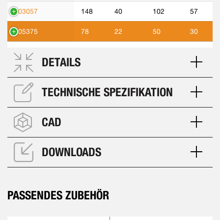
303057
148
40
102
57
305375
78
22
50
30
DETAILS
TECHNISCHE SPEZIFIKATION
CAD
DOWNLOADS
PASSENDES ZUBEHÖR