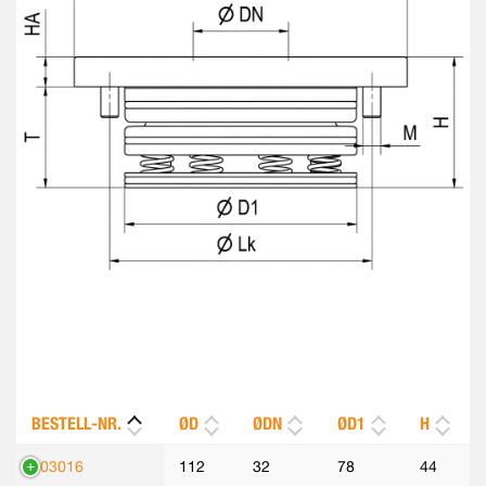
BESTELL-NR.
ØD
ØDN
ØD1
H
303016
112
32
78
44