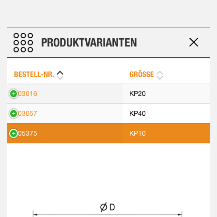
PRODUKTVARIANTEN
BESTELL-NR.
GRÖSSE
303016
KP20
303057
KP40
305375
KP10