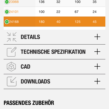
423988
136
32
100
35
424101
100
22
67
24
424168
180
40
125
45
DETAILS
TECHNISCHE SPEZIFIKATION
CAD
DOWNLOADS
PASSENDES ZUBEHÖR