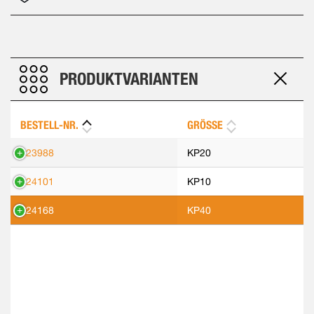
PRODUKTVARIANTEN
BESTELL-NR.
GRÖSSE
423988
KP20
424101
KP10
424168
KP40